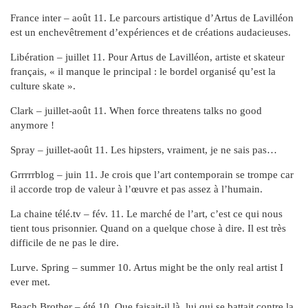
France inter – août 11. Le parcours artistique d’Artus de Lavilléon
est un enchevêtrement d’expériences et de créations audacieuses.
Libération – juillet 11. Pour Artus de Lavilléon, artiste et skateur
français, « il manque le principal : le bordel organisé qu’est la
culture skate ».
Clark – juillet-août 11. When force threatens talks no good
anymore !
Spray – juillet-août 11. Les hipsters, vraiment, je ne sais pas…
Grrrrrblog – juin 11. Je crois que l’art contemporain se trompe car
il accorde trop de valeur à l’œuvre et pas assez à l’humain.
La chaine télé.tv – fév. 11. Le marché de l’art, c’est ce qui nous
tient tous prisonnier. Quand on a quelque chose à dire. Il est très
difficile de ne pas le dire.
Lurve. Spring – summer 10. Artus might be the only real artist I
ever met.
Beach Brother – été 10. Que faisait-il là, lui qui se battait contre la