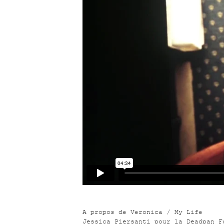
A propos de Veronica / My Life
Jessica Piersanti pour la Deadpan F